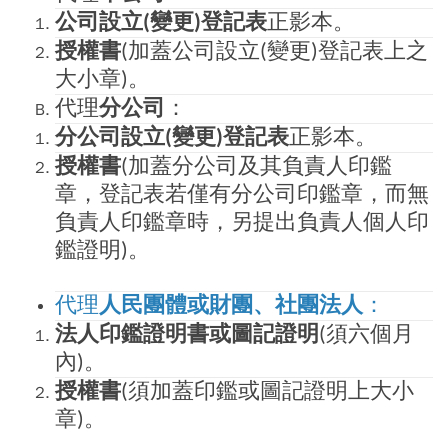
公司設立
變更
登記表
正影本
。
(
)
授權書
加蓋公司設立
變更
登記表上之
(
(
)
大小章
。
)
代理
分公司
：
分公司設立
變更
登記表
正影本
。
(
)
授權書
加蓋分公司及其負責人印鑑
(
章，登記表若僅有分公司印鑑章，而無
負責人印鑑章時，另提出負責人個人印
鑑證明
。
)
代理
人民團體或財團、社團法人
：
法人印鑑證明書或圖記證明
須六個月
(
內
。
)
授權書
須加蓋印鑑或圖記證明上大小
(
章
。
)