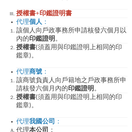
授權書+印鑑證明書
代理
個人
：
該個人向戶政事務所申請核發六個月以
內的
印鑑證明
。
授權書
須蓋用與印鑑證明上相同的印
(
鑑章
。
)
代理
商號
：
該商號負責人向戶籍地之戶政事務所申
請核發六個月內的
印鑑證明
。
授權書
須蓋用與印鑑證明上相同的印
(
鑑章
。
)
代理
我國公司
：
代理
本公司
：