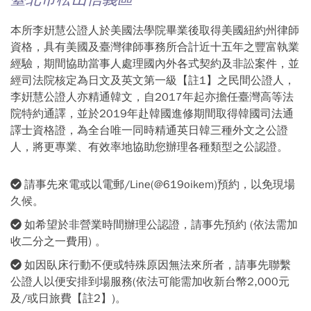
本所李姸慧公證人於美國法學院畢業後取得美國紐約州律師
資格，具有美國及臺灣律師事務所合計近十五年之豐富執業
經驗，期間協助當事人處理國內外各式契約及非訟案件，並
經司法院核定為日文及英文第一級【註1】之民間公證人，
李姸慧公證人亦精通韓文，自2017年起亦擔任臺灣高等法
院特約通譯，並於2019年赴韓國進修期間取得韓國司法通
譯士資格證，為全台唯一同時精通英日韓三種外文之公證
人，將更專業、有效率地協助您辦理各種類型之公認證。
請事先來電或以電郵/Line(@619oikem)預約，以免現場
久候。
如希望於非營業時間辦理公認證，請事先預約 (依法需加
收二分之一費用) 。
如因臥床行動不便或特殊原因無法來所者，請事先聯繫
公證人以便安排到場服務(依法可能需加收新台幣2,000元
及/或日旅費【註2】)。