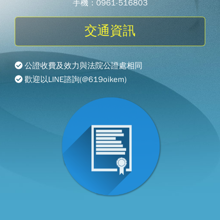
手機：0961-516803
交通資訊
公證收費及效力與法院公證處相同
歡迎以LINE諮詢(@619oikem)